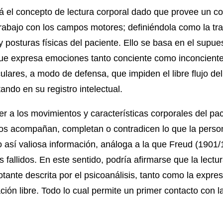
rá el concepto de lectura corporal dado que provee un c
trabajo con los campos motores; definiéndola como la tra
y posturas físicas del paciente. Ello se basa en el supu
ue expresa emociones tanto conciente como inconcient
lares, a modo de defensa, que impiden el libre flujo de
ando en su registro intelectual.
r a los movimientos y características corporales del pa
os acompañan, completan o contradicen lo que la person
o así valiosa información, análoga a la que Freud (1901/
 fallidos. En este sentido, podría afirmarse que la lect
otante descrita por el psicoanálisis, tanto como la expre
ción libre. Todo lo cual permite un primer contacto con la