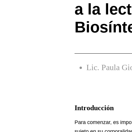
a la lec
Biosínt
Lic. Paula Gi
Introducción
Para comenzar, es impor
sujeto en su corporalida