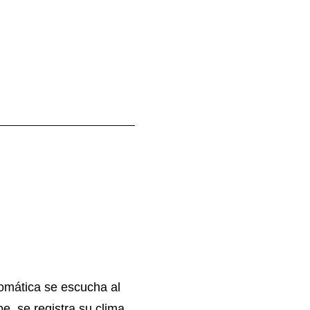
omática se escucha al
e, se registra su clima,