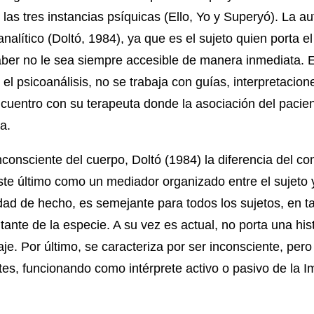
las tres instancias psíquicas (Ello, Yo y Superyó). La aut
analítico (Doltó, 1984), ya que es el sujeto quien porta e
ber no le sea siempre accesible de manera inmediata. 
el psicoanálisis, no se trabaja con guías, interpretacion
ncuentro con su terapeuta donde la asociación del pacie
a.
nconsciente del cuerpo, Doltó (1984) la diferencia del 
este último como un mediador organizado entre el sujeto 
ad de hecho, es semejante para todos los sujetos, en tan
ante de la especie. A su vez es actual, no porta una his
je. Por último, se caracteriza por ser inconsciente, per
tes, funcionando como intérprete activo o pasivo de la I