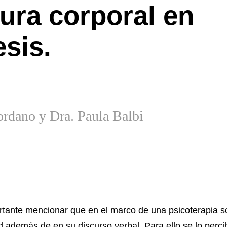
tura corporal en
esis.
ordano y Dra. Paula Balbi
tante mencionar que en el marco de una psicoterapia s
d además de en su discurso verbal. Para ello se lo percib