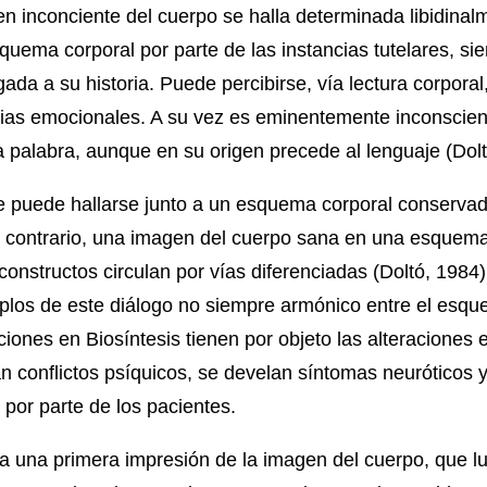
gen inconciente del cuerpo se halla determinada libidinal
uema corporal por parte de las instancias tutelares, si
gada a su historia. Puede percibirse, vía lectura corpora
cias emocionales. A su vez es eminentemente inconscie
a palabra, aunque en su origen precede al lenguaje (Dolt
e puede hallarse junto a un esquema corporal conserva
el contrario, una imagen del cuerpo sana en una esquema
onstructos circulan por vías diferenciadas (Doltó, 1984).
plos de este diálogo no siempre armónico entre el esq
ciones en Biosíntesis tienen por objeto las alteraciones 
an conflictos psíquicos, se develan síntomas neuróticos y
por parte de los pacientes.
nda una primera impresión de la imagen del cuerpo, que 