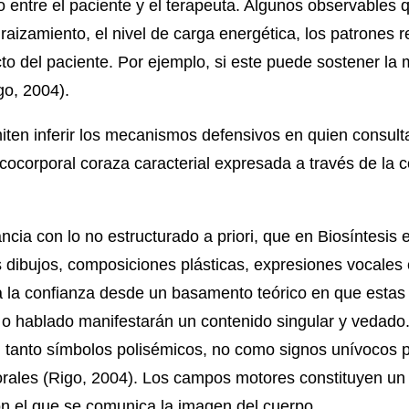
go entre el paciente y el terapeuta. Algunos observables 
nraizamiento, el nivel de carga energética, los patrones 
o del paciente. Por ejemplo, si este puede sostener la 
go, 2004).
iten inferir los mecanismos defensivos en quien consult
icocorporal coraza caracterial expresada a través de la 
cia con lo no estructurado a priori, que en Biosíntesis e
 dibujos, composiciones plásticas, expresiones vocales
a la confianza desde un basamento teórico en que estas 
l o hablado manifestarán un contenido singular y vedad
n tanto símbolos polisémicos, no como signos unívocos
orales (Rigo, 2004). Los campos motores constituyen un
on el que se comunica la imagen del cuerpo.