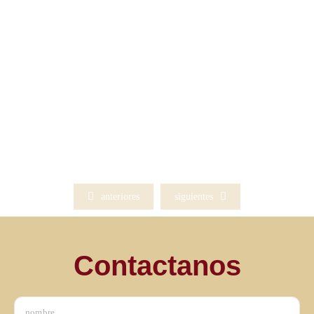
cuerpoenterapia
Resultados de búsqueda Search All Posts Artículos
Uncategorized febrero 24, 2024 Brotar, una mirada clínica
en mandala. Lic. Johanna Schwarcz...
leer artículo
anteriores
siguientes
Contactanos